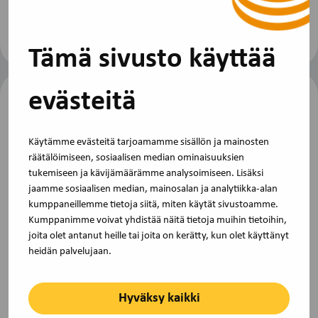
Tämä sivusto käyttää
evästeitä
Käytämme evästeitä tarjoamamme sisällön ja mainosten
räätälöimiseen, sosiaalisen median ominaisuuksien
tukemiseen ja kävijämäärämme analysoimiseen. Lisäksi
jaamme sosiaalisen median, mainosalan ja analytiikka-alan
TJS Opintokeskus on Akavan ja STTK:n
kumppaneillemme tietoja siitä, miten käytät sivustoamme.
yhteinen koulutus- ja kehittämisorganisaatio.
Kumppanimme voivat yhdistää näitä tietoja muihin tietoihin,
joita olet antanut heille tai joita on kerätty, kun olet käyttänyt
heidän palvelujaan.
Pasilanraitio 9B, 00240 Helsinki toimisto@tjs-
opintokeskus.fi, (09) 229 3030
Hyväksy kaikki