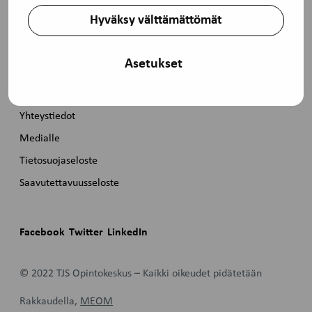
Pikalinkit
Hyväksy välttämättömät
Etusivu
Asetukset
Koulutuskalenteri
TJS-tuki
Yhteystiedot
Medialle
Tietosuojaseloste
Saavutettavuusseloste
Facebook
Twitter
LinkedIn
© 2022 TJS Opintokeskus – Kaikki oikeudet pidätetään
Rakkaudella,
MEOM