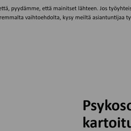
että, pyydämme, että mainitset lähteen. Jos työyhte
remmalta vaihtoehdolta, kysy meiltä asiantuntijaa t
Psykoso
kartoit