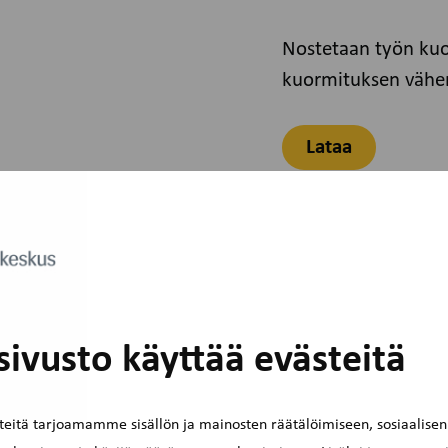
Nostetaan työn kuor
kuormituksen vähe
Lataa
ivusto käyttää evästeitä
eitä tarjoamamme sisällön ja mainosten räätälöimiseen, sosiaalise