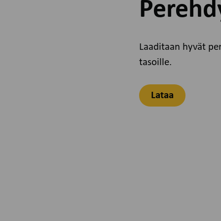
Perehd
Laaditaan hyvät pe
tasoille.
Lataa