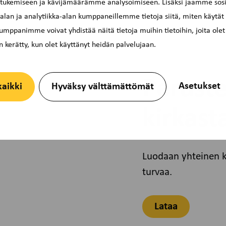
 tukemiseen ja kävijämäärämme analysoimiseen. Lisäksi jaamme sosi
lan ja analytiikka-alan kumppaneillemme tietoja siitä, miten käytät
mppanimme voivat yhdistää näitä tietoja muihin tietoihin, joita olet
 on kerätty, kun olet käyttänyt heidän palvelujaan.
Perust
Asetukset
kaikki
Hyväksy välttämättömät
kirkas
Luodaan yhteinen kä
turvaa.
Lataa