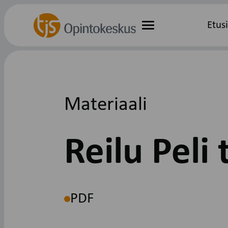
Hyppää
Etusivu
Etus
sisältöön
Valikko
Materiaali
Reilu Peli 
PDF