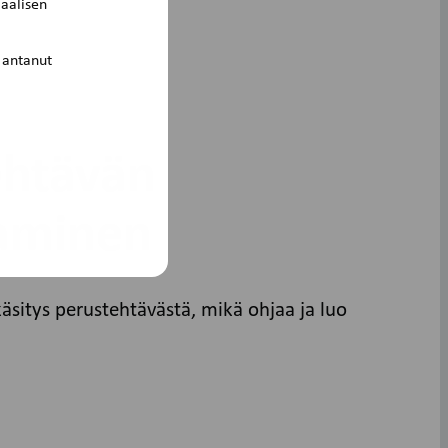
aalisen
 antanut
ehtävän
taminen
sitys perustehtävästä, mikä ohjaa ja luo