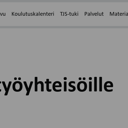
ivu
Koulutuskalenteri
TJS-tuki
Palvelut
Materia
työyhteisöille