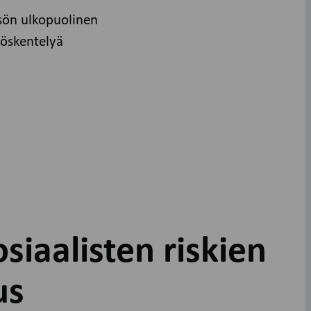
isön ulkopuolinen
yöskentelyä
siaalisten riskien
us