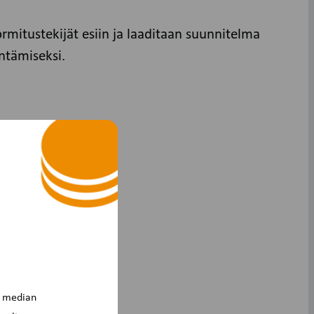
mitustekijät esiin ja laaditaan suunnitelma
ntämiseksi.
n median