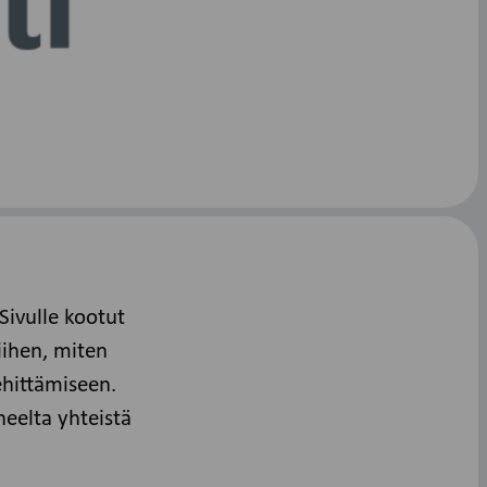
Sivulle kootut
iihen, miten
hittämiseen.
heelta yhteistä