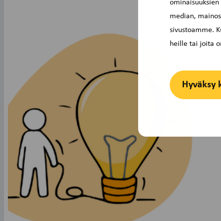
ominaisuuksien
median, mainosa
sivustoamme. Ku
heille tai joita
Hyväksy 