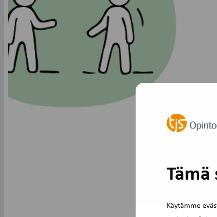
Tämä s
Käytämme eväst