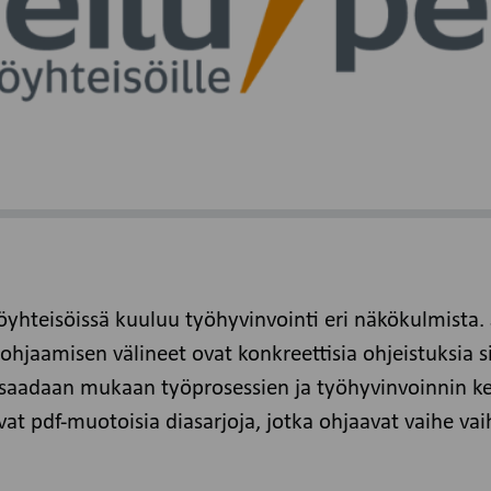
yöyhteisöissä kuuluu työhyvinvointi eri näkökulmista. 
ohjaamisen välineet ovat konkreettisia ohjeistuksia s
 saadaan mukaan työprosessien ja työhyvinvoinnin ke
vat pdf-muotoisia diasarjoja, jotka ohjaavat vaihe vai