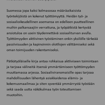
Suomessa jopa kaksi kolmasosaa määräaikaisista
työntekijöistä on kokenut työttömyyttä. Heidän työ- ja
sosiaalioikeudellinen asemansa on edelleen puutteellinen
muihin palkansaajiin verrattuna, ja työpätkistä kertyvää
ansiotuloa on usein täydennettävä sosiaaliturvan avulla.
Työttömyyden aktiivinen työstäminen onkin yksilölle tärkeää
passiivisuuden ja kapinoinnin olotilojen välttämiseksi sekä
oman toimijuuden rakentamiseksi.
Pätkätyöläiselle kirja antaa rohkaisua aktiiviseen toimintaan
ja tarjoaa välineitä itsensä ymmärtämiseen työttömyyden
muuttamassa arjessa. Sosiaaliviranomaisille opas tarjoaa
mahdollisuuden lähentyä asiakkaidensa elämis- ja
kokemusmaailmaa ja siten syventää ymmärrystä työstään
sekä saada uutta näkökulmaa työn toteuttamisen
muotoihin.