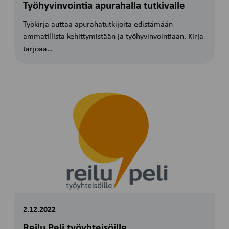
Työhyvinvointia apurahalla tutkivalle
Työkirja auttaa apurahatutkijoita edistämään
ammatillista kehittymistään ja työhyvinvointiaan. Kirja
tarjoaa…
2.12.2022
Reilu Peli työyhteisöille