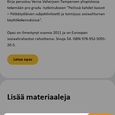
Kirja perustuu Verna Vaherjoen Tampereen yliopistossa
tekemään pro gradu -tutkimukseen ”Peilissä kahdet kasvot
– Pätkätyöläisen subjektiviteetti ja toimijuus sosiaaliturvan
käyttökokemuksissa”.
Opas on ilmestynyt vuonna 2011 ja on Euroopan
sosiaalirahaston rahoittama. Sivuja 54. ISBN 978-952-5091-
20-5.
Lataa opas
Lisää materiaaleja