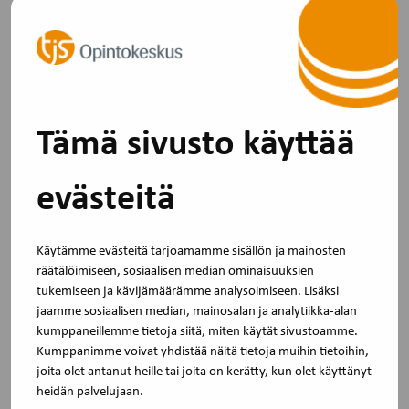
Tämä sivusto käyttää
evästeitä
Käytämme evästeitä tarjoamamme sisällön ja mainosten
räätälöimiseen, sosiaalisen median ominaisuuksien
tukemiseen ja kävijämäärämme analysoimiseen. Lisäksi
22.11.2022
jaamme sosiaalisen median, mainosalan ja analytiikka-alan
Puheenjohtaja toiminnan ohjaajana
kumppaneillemme tietoja siitä, miten käytät sivustoamme.
Kumppanimme voivat yhdistää näitä tietoja muihin tietoihin,
Opas antaa puheenjohtajalle tukea toimivan ja
joita olet antanut heille tai joita on kerätty, kun olet käyttänyt
tavoitteellisen tiimin ja yhteistyön…
heidän palvelujaan.