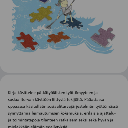
Kirja käsittelee pätkätyöläisten työttömyyteen ja
sosiaaliturvan käyttöön liittyviä tekijöitä. Pääasiassa
oppaassa käsitellään sosiaaliturvajärjestelmän työttömässä
synnyttämiä leimautumisen kokemuksia, erilaisia ajattelu-
ja toimintatapoja tilanteen ratkaisemiseksi sekä hyvän ja
mielekkään elämän edellytyksiä.