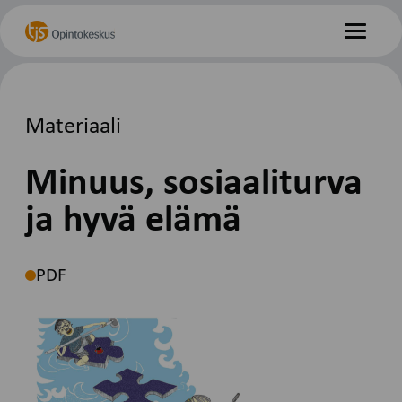
Hyppää
Etusivu
sisältöön
Valikko
Materiaali
Minuus, sosiaaliturva
ja hyvä elämä
PDF