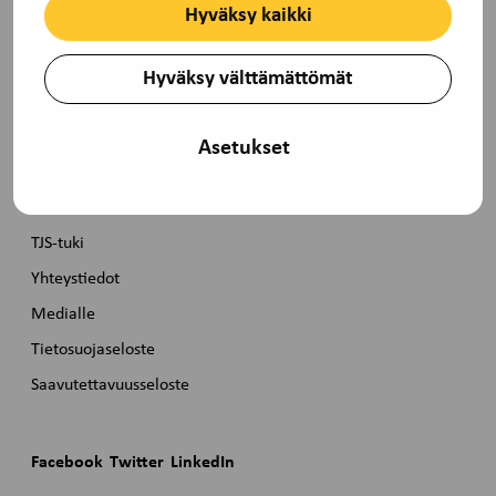
Pasilanraitio 9B, 00240 Helsinki toimisto@tjs-
Hyväksy kaikki
opintokeskus.fi, (09) 229 3030
Hyväksy välttämättömät
Pikalinkit
Asetukset
Etusivu
Koulutuskalenteri
TJS-tuki
Yhteystiedot
Medialle
Tietosuojaseloste
Saavutettavuusseloste
Facebook
Twitter
LinkedIn