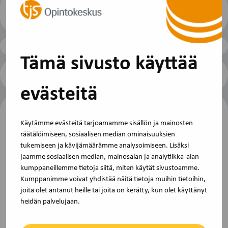
(4)
Näytä
tulokset
Tämä sivusto käyttää
Seuraavat koulutukset
evästeitä
Käytämme evästeitä tarjoamamme sisällön ja mainosten
räätälöimiseen, sosiaalisen median ominaisuuksien
tukemiseen ja kävijämäärämme analysoimiseen. Lisäksi
jaamme sosiaalisen median, mainosalan ja analytiikka-alan
kumppaneillemme tietoja siitä, miten käytät sivustoamme.
Kumppanimme voivat yhdistää näitä tietoja muihin tietoihin,
TJS Opintokeskus on Akavan ja STTK:n
joita olet antanut heille tai joita on kerätty, kun olet käyttänyt
yhteinen koulutus- ja kehittämisorganisaatio.
heidän palvelujaan.