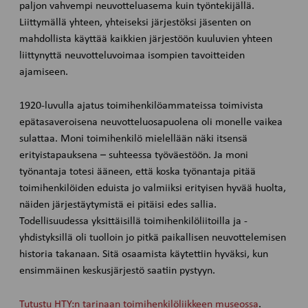
paljon vahvempi neuvotteluasema kuin työntekijällä.
Liittymällä yhteen, yhteiseksi järjestöksi jäsenten on
mahdollista käyttää kaikkien järjestöön kuuluvien yhteen
liittynyttä neuvotteluvoimaa isompien tavoitteiden
ajamiseen.
1920-luvulla ajatus toimihenkilöammateissa toimivista
epätasaveroisena neuvotteluosapuolena oli monelle vaikea
sulattaa. Moni toimihenkilö mielellään näki itsensä
erityistapauksena – suhteessa työväestöön. Ja moni
työnantaja totesi ääneen, että koska työnantaja pitää
toimihenkilöiden eduista jo valmiiksi erityisen hyvää huolta,
näiden järjestäytymistä ei pitäisi edes sallia.
Todellisuudessa yksittäisillä toimihenkilöliitoilla ja -
yhdistyksillä oli tuolloin jo pitkä paikallisen neuvottelemisen
historia takanaan. Sitä osaamista käytettiin hyväksi, kun
ensimmäinen keskusjärjestö saatiin pystyyn.
Tutustu HTY:n tarinaan toimihenkilöliikkeen museossa
.