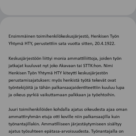
Ensimmäinen toimihenkilökeskusjärjestö, Henkisen Työn
Yhtymä HTY, perustettiin sata vuotta sitten, 20.4.1922.
Keskusjärjestöön liittyi monia ammattiliittoja, joiden työn
jatkajat kuuluvat nyt joko Akavaan tai STTK:hon. Nimi
Henkisen Työn Yhtymä HTY kiteytti keskusjärjestön
perustamisajatuksen: myös henkistä työtä tekevät ovat
työntekijöitä ja tähän palkansaajaidentiteettiin kuuluu lupa
ja oikeus pyrkiä vaikuttamaan palkkaan ja työehtoihin.
Juuri toimihenkilöiden kohdalla ajatus oikeudesta ajaa oman
ammattiryhmän etuja otti koville niin palkansaajilla kuin
työnantajillakin. Ammatilliseen järjestäytymiseen sisältyy
ajatus työsuhteen epätasa-arvoisuudesta. Työnantajalla on