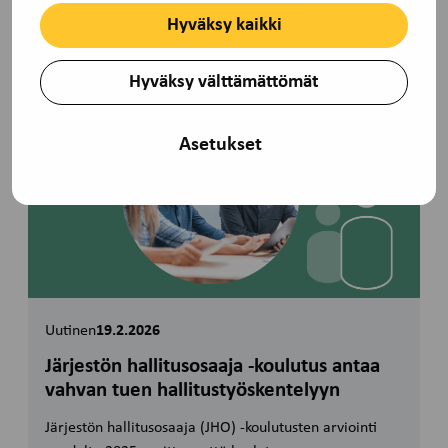
Akavan ja STTK:n jäsenjärjestöjen sekä…
Hyväksy kaikki
Hyväksy välttämättömät
Asetukset
Uutinen
19.2.2026
Järjestön hallitusosaaja -koulutus antaa
vahvan tuen hallitustyöskentelyyn
Järjestön hallitusosaaja (JHO) ‑koulutusten arviointi