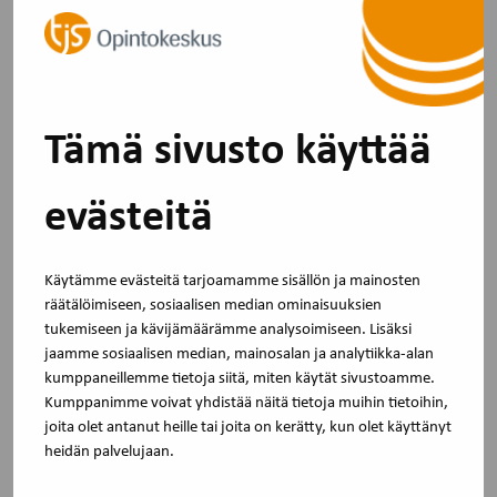
Lisää uutisia
Tämä sivusto käyttää
evästeitä
Käytämme evästeitä tarjoamamme sisällön ja mainosten
räätälöimiseen, sosiaalisen median ominaisuuksien
tukemiseen ja kävijämäärämme analysoimiseen. Lisäksi
jaamme sosiaalisen median, mainosalan ja analytiikka-alan
kumppaneillemme tietoja siitä, miten käytät sivustoamme.
Uutinen
30.4.2026
Kumppanimme voivat yhdistää näitä tietoja muihin tietoihin,
Akavan ja STTK:n järjestöt sekä TJS
joita olet antanut heille tai joita on kerätty, kun olet käyttänyt
kouluttajina vuonna 2025
heidän palvelujaan.
Olemme koonneet tilastotietoa TJS-tukea saaneiden