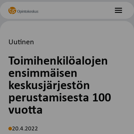
Hyppää
Etusivu
sisältöön
Valikko
Uutinen
Toimihenkilöalojen
ensimmäisen
keskusjärjestön
perustamisesta 100
vuotta
20.4.2022