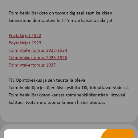
Toimihenkilöarkisto on tuonut digitaalisesti kaikkien
kiinnostuneiden saataville HTY:n varhaiset asiakirjat:
Pöytäkirjat 1922
Pöytäkirjat 1923
Toimintakertomus 1923-1924
Toimintakertomus 1925-1926
Toimintakertomus 1927
TJS Opintokeskus ja sen taustalla oleva
Toimihenkilöjärjestöjen Sivistysliitto TJS, toteuttavat yhdessä
Toimihenkilöarkiston kanssa toimihenkilökenttään liittyvää
kulttuurityötä mm. tuomalla esiin historiatietoa.