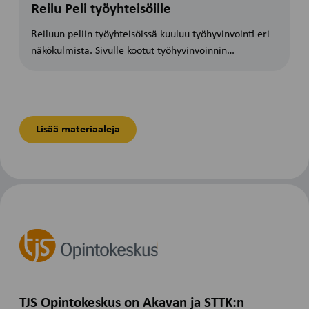
Reilu Peli työyhteisöille
Reiluun peliin työyhteisöissä kuuluu työhyvinvointi eri
näkökulmista. Sivulle kootut työhyvinvoinnin…
Lisää materiaaleja
TJS Opintokeskus on Akavan ja STTK:n