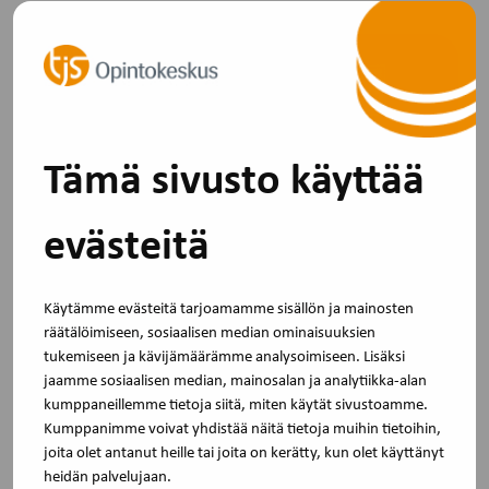
Tämä sivusto käyttää
evästeitä
Käytämme evästeitä tarjoamamme sisällön ja mainosten
räätälöimiseen, sosiaalisen median ominaisuuksien
tukemiseen ja kävijämäärämme analysoimiseen. Lisäksi
22.11.2022
jaamme sosiaalisen median, mainosalan ja analytiikka-alan
kumppaneillemme tietoja siitä, miten käytät sivustoamme.
Puheenjohtaja toiminnan ohjaajana
Kumppanimme voivat yhdistää näitä tietoja muihin tietoihin,
Opas antaa puheenjohtajalle tukea toimivan ja
joita olet antanut heille tai joita on kerätty, kun olet käyttänyt
tavoitteellisen tiimin ja yhteistyön…
heidän palvelujaan.