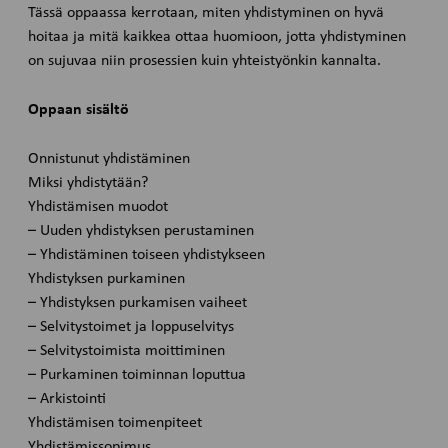
Tässä oppaassa kerrotaan, miten yhdistyminen on hyvä
hoitaa ja mitä kaikkea ottaa huomioon, jotta yhdistyminen
on sujuvaa niin prosessien kuin yhteistyönkin kannalta.
Oppaan sisältö
Onnistunut yhdistäminen
Miksi yhdistytään?
Yhdistämisen muodot
– Uuden yhdistyksen perustaminen
– Yhdistäminen toiseen yhdistykseen
Yhdistyksen purkaminen
– Yhdistyksen purkamisen vaiheet
– Selvitystoimet ja loppuselvitys
– Selvitystoimista moittiminen
– Purkaminen toiminnan loputtua
– Arkistointi
Yhdistämisen toimenpiteet
Yhdistämissopimus