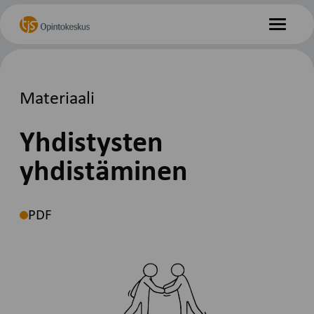
Hyppää
Etusivu
sisältöön
Valikko
Materiaali
Yhdistysten
yhdistäminen
PDF