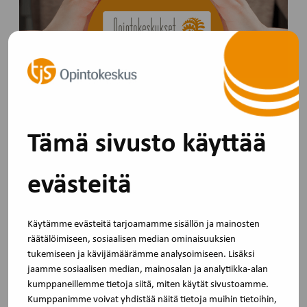
Yleinen
11.3.2025
Opintokeskukset ry:n kannanotto: Ei
Tämä sivusto käyttää
lisäleikkauksia
Opintokeskuksilta ei voida enää leikata. Näin
evästeitä
Opintokeskukset ry ottaa kantaa…
Käytämme evästeitä tarjoamamme sisällön ja mainosten
räätälöimiseen, sosiaalisen median ominaisuuksien
tukemiseen ja kävijämäärämme analysoimiseen. Lisäksi
jaamme sosiaalisen median, mainosalan ja analytiikka-alan
kumppaneillemme tietoja siitä, miten käytät sivustoamme.
Kumppanimme voivat yhdistää näitä tietoja muihin tietoihin,