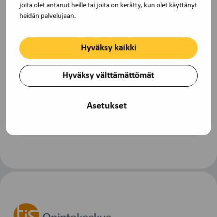
joita olet antanut heille tai joita on kerätty, kun olet käyttänyt
heidän palvelujaan.
Hyväksy kaikki
Uutinen
25.8.2023
Hyväksy välttämättömät
Opintokeskusten koulutus turvattava –
allekirjoita vetoomus!
Asetukset
Hallitusohjelmassa esitetään opintokeskuksille -7
miljoonan euron eli -39 % leikkausta…