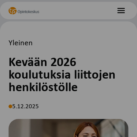
Hyppää
Etusivu
sisältöön
Valikko
Yleinen
Kevään 2026
koulutuksia liittojen
henkilöstölle
5.12.2025