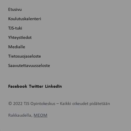
Etusivu
Koulutuskalenteri
TJS-tuki
Yhteystiedot
Medialle
Tietosuojaseloste
Saavutettavuusseloste
Facebook
Twitter
LinkedIn
© 2022 TJS Opintokeskus – Kaikki oikeudet pidätetään
Rakkaudella,
MEOM