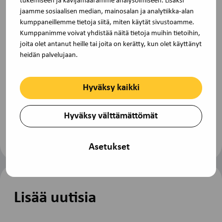
tukemiseen ja kävijämäärämme analysoimiseen. Lisäksi
Osaamista yhdessä 2027
jaamme sosiaalisen median, mainosalan ja analytiikka-alan
kumppaneillemme tietoja siitä, miten käytät sivustoamme.
Kumppanimme voivat yhdistää näitä tietoja muihin tietoihin,
2.6.2026 kello 9-11, Akava-talo ja Teams
joita olet antanut heille tai joita on kerätty, kun olet käyttänyt
heidän palvelujaan.
Tilaisuudessa käymme läpi TJS Opintokeskuksen vuoden
2027 koulutustarjontaa. Ohjelmassa on myös
asiantuntijapuheenvuoro ajankohtaisesta koulutuksia
Hyväksy kaikki
koskevasta aiheesta.
Hyväksy välttämättömät
Lue lisää
Asetukset
Lisää uutisia