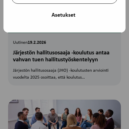
Asetukset
Uutinen
19.2.2026
Järjestön hallitusosaaja -koulutus antaa
vahvan tuen hallitustyöskentelyyn
Järjestön hallitusosaaja (JHO) ‑koulutusten arviointi
vuodelta 2025 osoittaa, että koulutus…