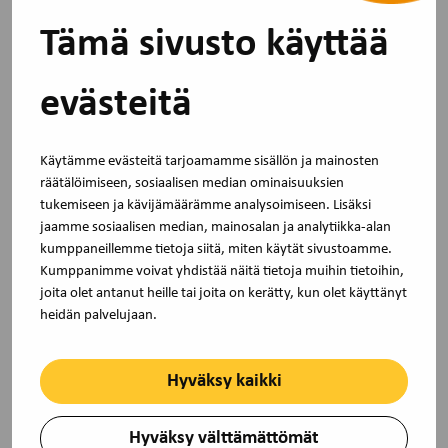
Tämä sivusto käyttää
evästeitä
Uutinen
30.4.2026
Käytämme evästeitä tarjoamamme sisällön ja mainosten
räätälöimiseen, sosiaalisen median ominaisuuksien
Akavan ja STTK:n järjestöt sekä TJS
tukemiseen ja kävijämäärämme analysoimiseen. Lisäksi
kouluttajina vuonna 2025
jaamme sosiaalisen median, mainosalan ja analytiikka-alan
kumppaneillemme tietoja siitä, miten käytät sivustoamme.
Olemme koonneet tilastotietoa TJS-tukea saaneiden
Kumppanimme voivat yhdistää näitä tietoja muihin tietoihin,
Akavan ja STTK:n jäsenjärjestöjen sekä…
joita olet antanut heille tai joita on kerätty, kun olet käyttänyt
heidän palvelujaan.
Hyväksy kaikki
Hyväksy välttämättömät