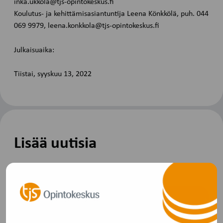
inka.ukkola@tjs-opintokeskus.fi
Koulutus- ja kehittämisasiantuntija Leena Könkkölä, puh. 044
069 9979, leena.konkkola@tjs-opintokeskus.fi
Julkaisuaika:
Tiistai, syyskuu 13, 2022
Lisää uutisia