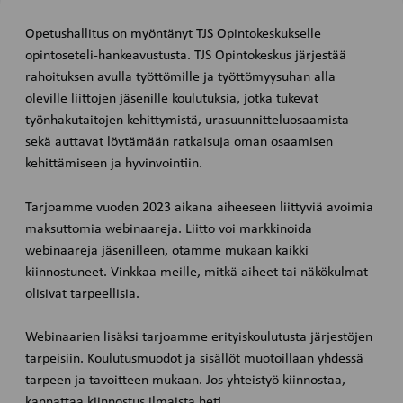
Opetushallitus on myöntänyt TJS Opintokeskukselle
opintoseteli-hankeavustusta. TJS Opintokeskus järjestää
rahoituksen avulla työttömille ja työttömyysuhan alla
oleville liittojen jäsenille koulutuksia, jotka tukevat
työnhakutaitojen kehittymistä, urasuunnitteluosaamista
sekä auttavat löytämään ratkaisuja oman osaamisen
kehittämiseen ja hyvinvointiin.
Tarjoamme vuoden 2023 aikana aiheeseen liittyviä avoimia
maksuttomia webinaareja. Liitto voi markkinoida
webinaareja jäsenilleen, otamme mukaan kaikki
kiinnostuneet. Vinkkaa meille, mitkä aiheet tai näkökulmat
olisivat tarpeellisia.
Webinaarien lisäksi tarjoamme erityiskoulutusta järjestöjen
tarpeisiin. Koulutusmuodot ja sisällöt muotoillaan yhdessä
tarpeen ja tavoitteen mukaan. Jos yhteistyö kiinnostaa,
kannattaa kiinnostus ilmaista heti.