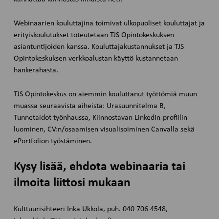
Webinaarien kouluttajina toimivat ulkopuoliset kouluttajat ja
erityiskoulutukset toteutetaan TJS Opintokeskuksen
asiantuntijoiden kanssa. Kouluttajakustannukset ja TJS
Opintokeskuksen verkkoalustan käyttö kustannetaan
hankerahasta.
TJS Opintokeskus on aiemmin kouluttanut työttömiä muun
muassa seuraavista aiheista: Urasuunnitelma B,
Tunnetaidot työnhaussa, Kiinnostavan LinkedIn-profiilin
luominen, CV:n/osaamisen visualisoiminen Canvalla sekä
ePortfolion työstäminen.
Kysy lisää, ehdota webinaaria tai
ilmoita liittosi mukaan
Kulttuurisihteeri Inka Ukkola, puh. 040 706 4548,