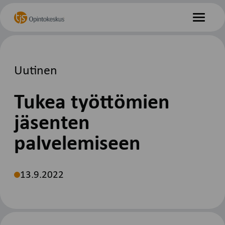
Hyppää
Etusivu
sisältöön
Valikko
Uutinen
Tukea työttömien
jäsenten
palvelemiseen
13.9.2022