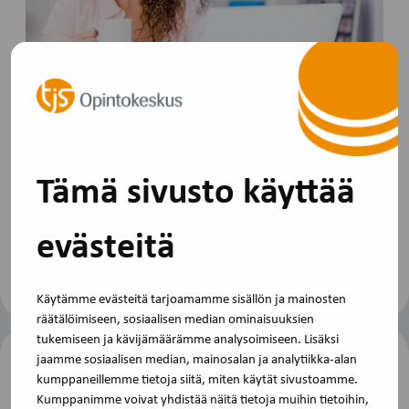
Yleinen
25.11.2024
Kevään ruotsinkieliset koulutukset
Tämä sivusto käyttää
Ruotsinkieliset jäsenkoulutukset ovat vakiintuneet
tarjonnassamme hyvien kokemusten pohjalta. Tutustu
koulutuksiin…
evästeitä
Käytämme evästeitä tarjoamamme sisällön ja mainosten
räätälöimiseen, sosiaalisen median ominaisuuksien
tukemiseen ja kävijämäärämme analysoimiseen. Lisäksi
jaamme sosiaalisen median, mainosalan ja analytiikka-alan
kumppaneillemme tietoja siitä, miten käytät sivustoamme.
Kumppanimme voivat yhdistää näitä tietoja muihin tietoihin,