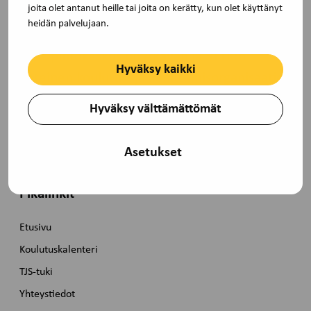
joita olet antanut heille tai joita on kerätty, kun olet käyttänyt
heidän palvelujaan.
TJS Opintokeskus on Akavan ja STTK:n
Hyväksy kaikki
yhteinen koulutus- ja kehittämisorganisaatio.
Hyväksy välttämättömät
Pasilanraitio 9B, 00240 Helsinki toimisto@tjs-
opintokeskus.fi, (09) 229 3030
Asetukset
Pikalinkit
Etusivu
Koulutuskalenteri
TJS-tuki
Yhteystiedot