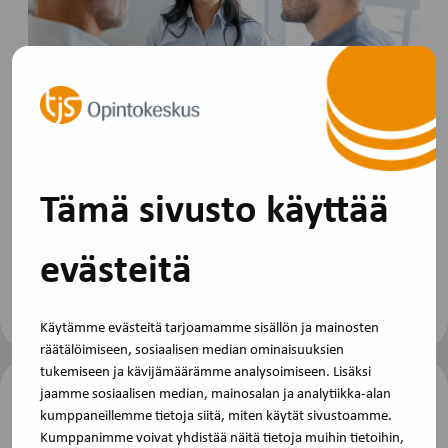
Yleinen
19.11.2025
Edunvalvonnan koulutusta ruotsiksi ja
englanniksi
Tämä sivusto käyttää
Tarjoamme liittojen ruotsinkielisille ja kansainvälisille
henkilöstön edustajille koulutuksia. Tavoitteena on…
evästeitä
Käytämme evästeitä tarjoamamme sisällön ja mainosten
räätälöimiseen, sosiaalisen median ominaisuuksien
tukemiseen ja kävijämäärämme analysoimiseen. Lisäksi
jaamme sosiaalisen median, mainosalan ja analytiikka-alan
kumppaneillemme tietoja siitä, miten käytät sivustoamme.
Kumppanimme voivat yhdistää näitä tietoja muihin tietoihin,