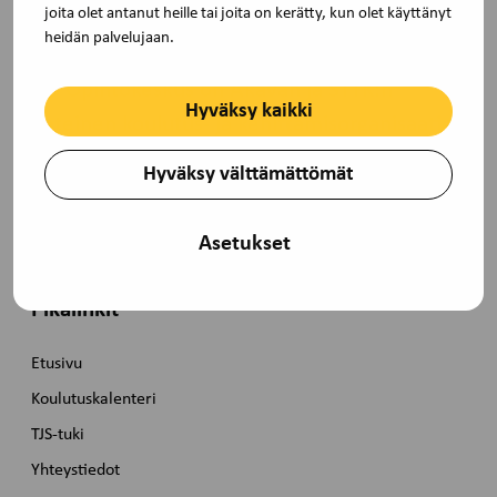
joita olet antanut heille tai joita on kerätty, kun olet käyttänyt
heidän palvelujaan.
TJS Opintokeskus on Akavan ja STTK:n
Hyväksy kaikki
yhteinen koulutus- ja kehittämisorganisaatio.
Hyväksy välttämättömät
Pasilanraitio 9B, 00240 Helsinki toimisto@tjs-
opintokeskus.fi, (09) 229 3030
Asetukset
Pikalinkit
Etusivu
Koulutuskalenteri
TJS-tuki
Yhteystiedot