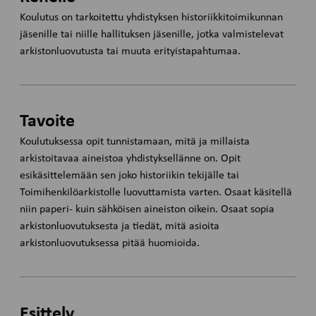
Koulutus on tarkoitettu yhdistyksen historiikkitoimikunnan
jäsenille tai niille hallituksen jäsenille, jotka valmistelevat
arkistonluovutusta tai muuta erityistapahtumaa.
Tavoite
Koulutuksessa opit tunnistamaan, mitä ja millaista
arkistoitavaa aineistoa yhdistyksellänne on. Opit
esikäsittelemään sen joko historiikin tekijälle tai
Toimihenkilöarkistolle luovuttamista varten. Osaat käsitellä
niin paperi- kuin sähköisen aineiston oikein. Osaat sopia
arkistonluovutuksesta ja tiedät, mitä asioita
arkistonluovutuksessa pitää huomioida.
Esittely