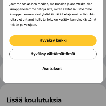
lainkaan, veloitamme osallistumismaksun.
jaamme sosiaalisen median, mainosalan ja analytiikka-alan
kumppaneillemme tietoja siitä, miten käytät sivustoamme.
Kumppanimme voivat yhdistää näitä tietoja muihin tietoihin,
joita olet antanut heille tai joita on kerätty, kun olet käyttänyt
Lisätietoja
heidän palvelujaan.
Lisätietoa saat osoitteesta toimisto@tjs-
opintokeskus.fi tai soita (09) 229 3030.
Hyväksy kaikki
Hyväksy välttämättömät
Asetukset
Ilmoittaudu koulutukseen
Tulosta
sivu
Lisää koulutuksia