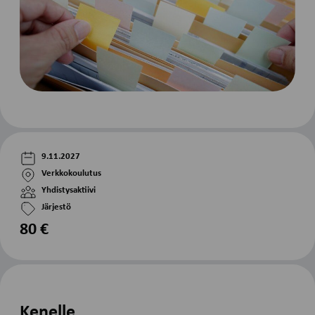
9.11.2027
Verkkokoulutus
Yhdistysaktiivi
Järjestö
80 €
Kenelle