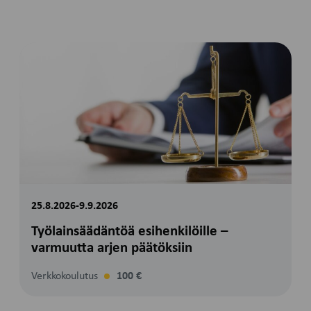
25.8.2026-9.9.2026
Työlainsäädäntöä esihenkilöille –
varmuutta arjen päätöksiin
Verkkokoulutus
100 €