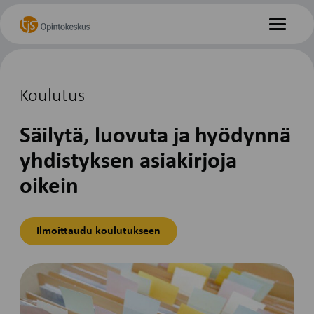
Hyppää
Etusivu
sisältöön
Valikko
Koulutus
Säilytä, luovuta ja hyödynnä
yhdistyksen asiakirjoja
oikein
Ilmoittaudu koulutukseen