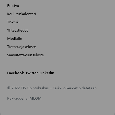
Etusivu
Koulutuskalenteri
TJS-tuki
Yhteystiedot
Medialle
Tietosuojaseloste
Saavutettavuusseloste
Facebook
Twitter
LinkedIn
© 2022 TJS Opintokeskus – Kaikki oikeudet pidätetään
Rakkaudella,
MEOM