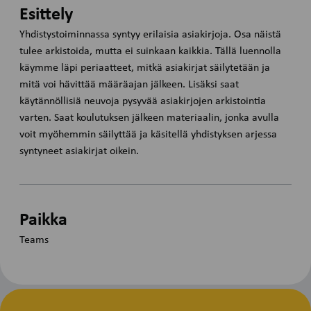
Esittely
Yhdistystoiminnassa syntyy erilaisia asiakirjoja. Osa näistä
tulee arkistoida, mutta ei suinkaan kaikkia. Tällä luennolla
käymme läpi periaatteet, mitkä asiakirjat säilytetään ja
mitä voi hävittää määräajan jälkeen. Lisäksi saat
käytännöllisiä neuvoja pysyvää asiakirjojen arkistointia
varten. Saat koulutuksen jälkeen materiaalin, jonka avulla
voit myöhemmin säilyttää ja käsitellä yhdistyksen arjessa
syntyneet asiakirjat oikein.
Paikka
Teams