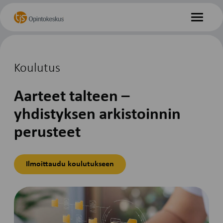
Hyppää
Etusivu
sisältöön
Valikko
Koulutus
Aarteet talteen –
yhdistyksen arkistoinnin
perusteet
Ilmoittaudu koulutukseen