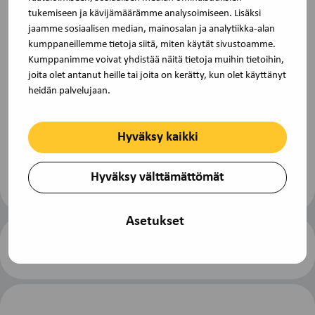
Voit perua osallistumisen kuluitta kaksi viikkoa ennen
tukemiseen ja kävijämäärämme analysoimiseen. Lisäksi
koulutuksen alkua. Jos perut myöhemmin tai et peru
jaamme sosiaalisen median, mainosalan ja analytiikka-alan
lainkaan, veloitamme osallistumismaksun.
kumppaneillemme tietoja siitä, miten käytät sivustoamme.
Kumppanimme voivat yhdistää näitä tietoja muihin tietoihin,
joita olet antanut heille tai joita on kerätty, kun olet käyttänyt
heidän palvelujaan.
Lisätietoja
Lisätietoa saat osoitteesta toimisto@tjs-
Hyväksy kaikki
opintokeskus.fi tai soita (09) 229 3030.
Hyväksy välttämättömät
Asetukset
Ilmoittaudu koulutukseen
Tulosta
sivu