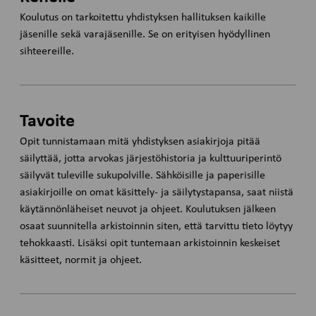
Koulutus on tarkoitettu yhdistyksen hallituksen kaikille
jäsenille sekä varajäsenille. Se on erityisen hyödyllinen
sihteereille.
Tavoite
Opit tunnistamaan mitä yhdistyksen asiakirjoja pitää
säilyttää, jotta arvokas järjestöhistoria ja kulttuuriperintö
säilyvät tuleville sukupolville. Sähköisille ja paperisille
asiakirjoille on omat käsittely- ja säilytystapansa, saat niistä
käytännönläheiset neuvot ja ohjeet. Koulutuksen jälkeen
osaat suunnitella arkistoinnin siten, että tarvittu tieto löytyy
tehokkaasti. Lisäksi opit tuntemaan arkistoinnin keskeiset
käsitteet, normit ja ohjeet.