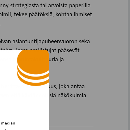
nny strategiasta tai arvoista paperilla
toimii, tekee päätöksiä, kohtaa ihmiset
.
oivan asiantuntijapuheenvuoron sekä
telyn, jossa osallistujat pääsevät
nsa toimintakulttuuria ja
.
a herättävä kokonaisuus, joka antaa
ksen että käytännöllisiä näkökulmia
n median