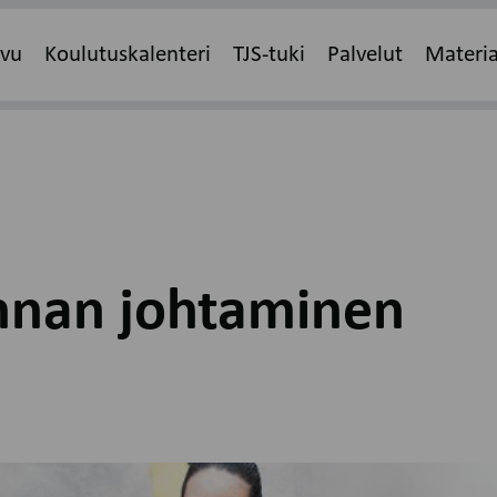
ivu
Koulutuskalenteri
TJS-tuki
Palvelut
Materia
nnan johtaminen