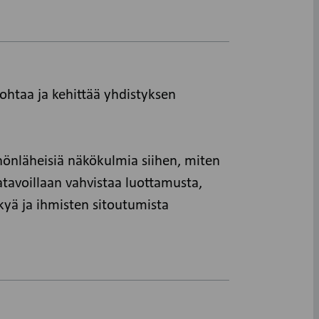
johtaa ja kehittää yhdistyksen
nönläheisiä näkökulmia siihen, miten
tatavoillaan vahvistaa luottamusta,
kyä ja ihmisten sitoutumista