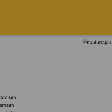
htamisen
svamaan