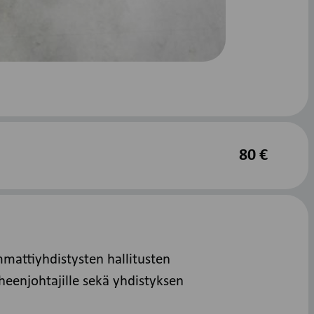
80 €
mmattiyhdistysten hallitusten
heenjohtajille sekä yhdistyksen