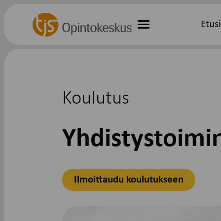
Hyppää
Etusivu
Etus
sisältöön
Valikko
Koulutus
Yhdistystoimi
Ilmoittaudu koulutukseen