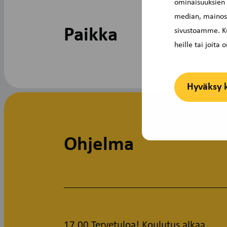
ominaisuuksien
median, mainosa
Paikka
sivustoamme. Ku
heille tai joita
Hyväksy 
Ohjelma
17.00 Tervetuloa! Koulutus alkaa