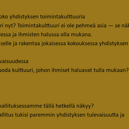
koko yhdistyksen toimintakulttuuria
uri nyt? Toimintakulttuuri ei ole pehmeä asia — se nä
dessa ja ihmisten halussa olla mukana.
kselle ja rakentaa jokaisessa kokouksessa yhdistyksen
evaisuudessa
luoda kulttuuri, johon ihmiset haluavat tulla mukaan?
hallituksessamme tällä hetkellä näkyy?
allitus tukisi paremmin yhdistyksen tulevaisuutta ja