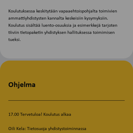
Koulutuksessa keskitytään vapaaehtoispohjalta toimivien
ammattiyhdistysten kannalta keskeisiin kysymyksiin.
Koulutus sisältää luento-osuuksia ja esimerkkejä tarjoten
tiiviin tietopaketin yhdistyksen hallituksessa toimimisen
tueksi.
Ohjelma
17.00 Tervetuloa! Koulutus alkaa
Oili Kela: Tietosuoja yhdistystoiminnassa