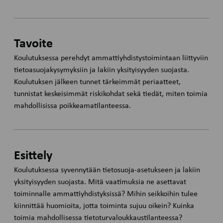
Tavoite
Koulutuksessa perehdyt ammattiyhdistystoimintaan liittyviin
tietoasuojakysymyksiin ja lakiin yksityisyyden suojasta.
Koulutuksen jälkeen tunnet tärkeimmät periaatteet,
tunnistat keskeisimmät riskikohdat sekä tiedät, miten toimia
mahdollisissa poikkeamatilanteessa.
Esittely
Koulutuksessa syvennytään tietosuoja-asetukseen ja lakiin
yksityisyyden suojasta. Mitä vaatimuksia ne asettavat
toiminnalle ammattiyhdistyksissä? Mihin seikkoihin tulee
kiinnittää huomioita, jotta toiminta sujuu oikein? Kuinka
toimia mahdollisessa tietoturvaloukkaustilanteessa?