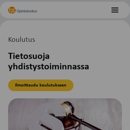
Hyppää
Etusivu
sisältöön
Valikko
Koulutus
Tietosuoja
yhdistystoiminnassa
Ilmoittaudu koulutukseen