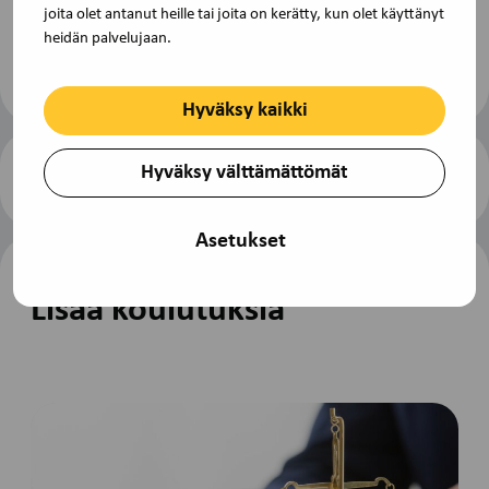
joita olet antanut heille tai joita on kerätty, kun olet käyttänyt
opintokeskus.fi tai soita (09) 229 3030.
heidän palvelujaan.
Hyväksy kaikki
Hyväksy välttämättömät
Ilmoittaudu koulutukseen
Tulosta
sivu
Asetukset
Lisää koulutuksia