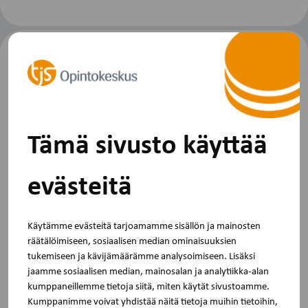
Viimeinen ilmoittautumispäivä
8.9.2027
Tämä sivusto käyttää
Peruutusehdot
evästeitä
Voit perua osallistumisen kuluitta kaksi viikkoa ennen
koulutuksen alkua. Jos perut myöhemmin tai et peru
lainkaan, veloitamme osallistumismaksun.
Käytämme evästeitä tarjoamamme sisällön ja mainosten
räätälöimiseen, sosiaalisen median ominaisuuksien
tukemiseen ja kävijämäärämme analysoimiseen. Lisäksi
jaamme sosiaalisen median, mainosalan ja analytiikka-alan
Lisätietoja
kumppaneillemme tietoja siitä, miten käytät sivustoamme.
Kumppanimme voivat yhdistää näitä tietoja muihin tietoihin,
Lisätietoa saat osoitteesta toimisto@tjs-