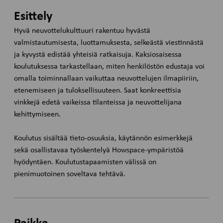
Esittely
Hyvä neuvottelukulttuuri rakentuu hyvästä
valmistautumisesta, luottamuksesta, selkeästä viestinnästä
ja kyvystä edistää yhteisiä ratkaisuja. Kaksiosaisessa
koulutuksessa tarkastellaan, miten henkilöstön edustaja voi
omalla toiminnallaan vaikuttaa neuvottelujen ilmapiiriin,
etenemiseen ja tuloksellisuuteen. Saat konkreettisia
vinkkejä edetä vaikeissa tilanteissa ja neuvottelijana
kehittymiseen.
Koulutus sisältää tieto-osuuksia, käytännön esimerkkejä
sekä osallistavaa työskentelyä Howspace-ympäristöä
hyödyntäen. Koulutustapaamisten välissä on
pienimuotoinen soveltava tehtävä.