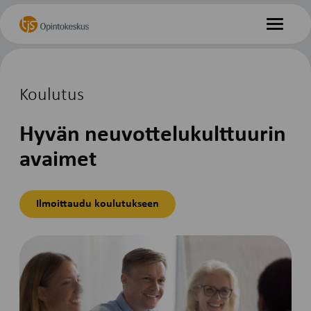
Hyppää
Etusivu
sisältöön
Valikko
Koulutus
Hyvän neuvottelukulttuurin
avaimet
Ilmoittaudu koulutukseen