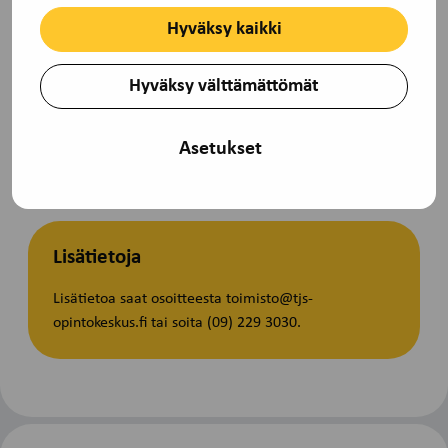
Hyväksy kaikki
Hyväksy välttämättömät
Peruutusehdot
Voit perua osallistumisen kuluitta kaksi viikkoa ennen
Asetukset
koulutuksen alkua. Jos perut myöhemmin tai et peru
lainkaan, veloitamme osallistumismaksun.
Lisätietoja
Lisätietoa saat osoitteesta toimisto@tjs-
opintokeskus.fi tai soita (09) 229 3030.