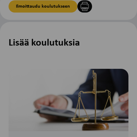
Ilmoittaudu koulutukseen
Tulosta
sivu
Lisää koulutuksia