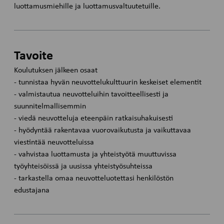
luottamusmiehille ja luottamusvaltuutetuille.
Tavoite
Koulutuksen jälkeen osaat
- tunnistaa hyvän neuvottelukulttuurin keskeiset elementit
- valmistautua neuvotteluihin tavoitteellisesti ja
suunnitelmallisemmin
- viedä neuvotteluja eteenpäin ratkaisuhakuisesti
- hyödyntää rakentavaa vuorovaikutusta ja vaikuttavaa
viestintää neuvotteluissa
- vahvistaa luottamusta ja yhteistyötä muuttuvissa
työyhteisöissä ja uusissa yhteistyösuhteissa
- tarkastella omaa neuvotteluotettasi henkilöstön
edustajana