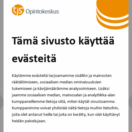
Kouluttaja
Anu Sajavaara
Anu Sajavaara on työmarkkina- ja neuvotteluosaaja, jolla on
Tämä sivusto käyttää
pitkä kokemus vaativista neuvottelu- ja
asiantuntijatehtävistä liitto-, keskusjärjestö- ja EU-tasolla.
Hän toimi valtakunnansovittelijana vuosina 2022–2026.
evästeitä
Sajavaara tunnetaan ratkaisuhakuisuudestaan, kyvystä
rakentaa dialogia haastavissa tilanteissa sekä vahvasta
näkemyksestään toimivan neuvottelu- ja yhteistyökulttuurin
Käytämme evästeitä tarjoamamme sisällön ja mainosten
rakentamisessa.
räätälöimiseen, sosiaalisen median ominaisuuksien
tukemiseen ja kävijämäärämme analysoimiseen. Lisäksi
jaamme sosiaalisen median, mainosalan ja analytiikka-alan
kumppaneillemme tietoja siitä, miten käytät sivustoamme.
Kumppanimme voivat yhdistää näitä tietoja muihin tietoihin,
joita olet antanut heille tai joita on kerätty, kun olet käyttänyt
Viimeinen ilmoittautumispäivä
heidän palvelujaan.
12.4.2027