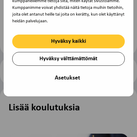
kumppaneillemme tietoja siitä, miten käytät sivustoamme.
Lisätietoja
Kumppanimme voivat yhdistää näitä tietoja muihin tietoihin,
joita olet antanut heille tai joita on kerätty, kun olet käyttänyt
Lisätietoa saat osoitteesta toimisto@tjs-
heidän palvelujaan.
opintokeskus.fi tai soita (09) 229 3030.
Hyväksy kaikki
Hyväksy välttämättömät
Ilmoittaudu koulutukseen
Tulosta
Asetukset
sivu
Lisää koulutuksia