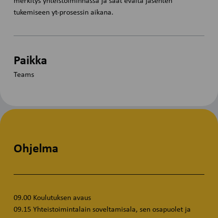
merkitys yhteistoiminnassa ja saat eväitä jäsenten
tukemiseen yt-prosessin aikana.
Paikka
Teams
Ohjelma
09.00 Koulutuksen avaus
09.15 Yhteistoimintalain soveltamisala, sen osapuolet ja