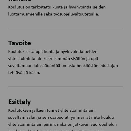
Koulutus on tarkoitettu kunta ja hyvinvointialueiden
luottamusmiehille sekä työsuojeluvaltuutetuille.
Tavoite
Koulutuksessa opit kunta ja hyvinvointialueiden
yhteistoimintalain keskeisimmän sisällön ja opit
soveltamaan lainsäädäntöä omasta henkilöstön edustajan
tehtävästä käsin.
Esittely
Koulutuksen jälkeen tunnet yhteistoimintalain
soveltamisalan ja sen osapuolet, ymmärrät mitä kuuluu
yhteistoimintalain piiriin, mikä on jatkuvan vuoropuhelun