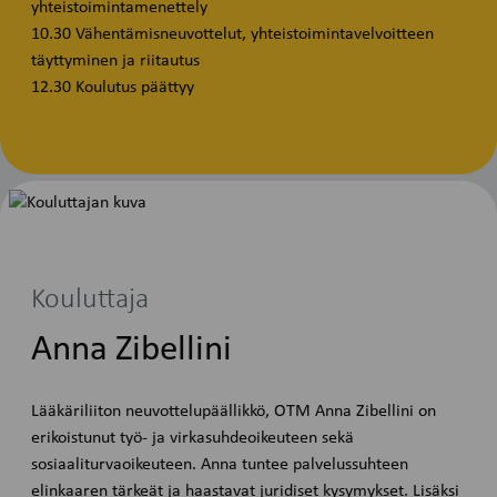
yhteistoimintamenettely
10.30 Vähentämisneuvottelut, yhteistoimintavelvoitteen
täyttyminen ja riitautus
12.30 Koulutus päättyy
Kouluttaja
Anna Zibellini
Lääkäriliiton neuvottelupäällikkö, OTM Anna Zibellini on
erikoistunut työ- ja virkasuhdeoikeuteen sekä
sosiaaliturvaoikeuteen. Anna tuntee palvelussuhteen
elinkaaren tärkeät ja haastavat juridiset kysymykset. Lisäksi