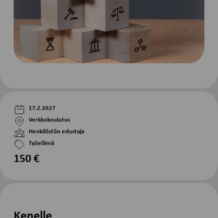
17.2.2027
Verkkokoulutus
Henkilöstön edustaja
Työelämä
150 €
Kenelle