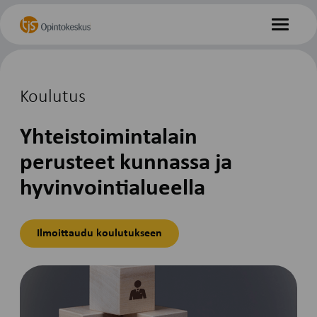
Hyppää
Etusivu
sisältöön
Valikko
Koulutus
Yhteistoimintalain
perusteet kunnassa ja
hyvinvointialueella
Ilmoittaudu koulutukseen