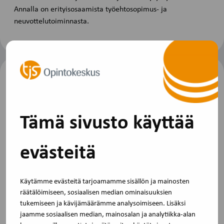
Annalla on erityisosaamista työehtosopimus- ja
neuvottelutoiminnasta.
Viimeinen ilmoittautumispäivä
20.1.2027
Tämä sivusto käyttää
evästeitä
Peruutusehdot
Voit perua osallistumisen kuluitta kaksi viikkoa ennen
koulutuksen alkua. Jos perut myöhemmin tai et peru
Käytämme evästeitä tarjoamamme sisällön ja mainosten
räätälöimiseen, sosiaalisen median ominaisuuksien
lainkaan, veloitamme osallistumismaksun.
tukemiseen ja kävijämäärämme analysoimiseen. Lisäksi
jaamme sosiaalisen median, mainosalan ja analytiikka-alan