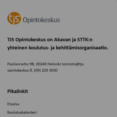
TJS Opintokeskus on Akavan ja STTK:n
yhteinen koulutus- ja kehittämisorganisaatio.
Pasilanraitio 9B, 00240 Helsinki toimisto@tjs-
opintokeskus.fi, (09) 229 3030
Pikalinkit
Etusivu
Koulutuskalenteri