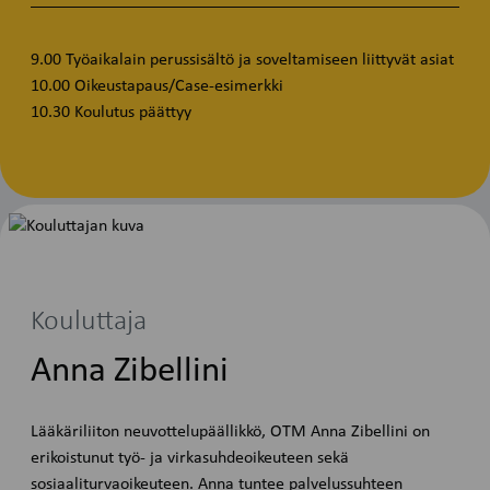
9.00 Työaikalain perussisältö ja soveltamiseen liittyvät asiat
10.00 Oikeustapaus/Case-esimerkki
10.30 Koulutus päättyy
Kouluttaja
Anna Zibellini
Lääkäriliiton neuvottelupäällikkö, OTM Anna Zibellini on
erikoistunut työ- ja virkasuhdeoikeuteen sekä
sosiaaliturvaoikeuteen. Anna tuntee palvelussuhteen