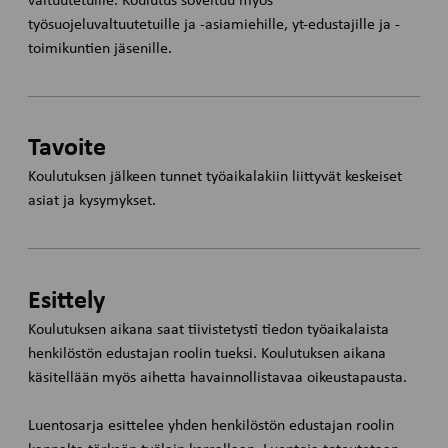
valtuutetuille. Koulutus soveltuu myös
työsuojeluvaltuutetuille ja -asiamiehille, yt-edustajille ja -
toimikuntien jäsenille.
Tavoite
Koulutuksen jälkeen tunnet työaikalakiin liittyvät keskeiset
asiat ja kysymykset.
Esittely
Koulutuksen aikana saat tiivistetysti tiedon työaikalaista
henkilöstön edustajan roolin tueksi. Koulutuksen aikana
käsitellään myös aihetta havainnollistavaa oikeustapausta.
Luentosarja esittelee yhden henkilöstön edustajan roolin