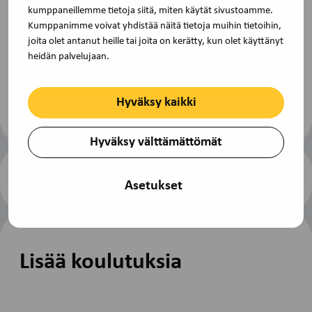
kumppaneillemme tietoja siitä, miten käytät sivustoamme.
Kumppanimme voivat yhdistää näitä tietoja muihin tietoihin,
Lisätietoja
joita olet antanut heille tai joita on kerätty, kun olet käyttänyt
heidän palvelujaan.
Lisätietoa saat osoitteesta toimisto@tjs-
opintokeskus.fi tai soita (09) 229 3030.
Hyväksy kaikki
Hyväksy välttämättömät
Ilmoittaudu koulutukseen
Tulosta
Asetukset
sivu
Lisää koulutuksia