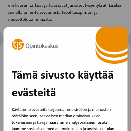
elinkaaren tärkeät ja haastavat juridiset kysymykset. Lisäksi
Annalla on erityisosaamista työehtosopimus- ja
neuvottelutoiminnasta.
Viimeinen ilmoittautumispäivä
3.2.2027
Tämä sivusto käyttää
evästeitä
Peruutusehdot
Voit perua osallistumisen kuluitta kaksi viikkoa ennen
Käytämme evästeitä tarjoamamme sisällön ja mainosten
koulutuksen alkua. Jos perut myöhemmin tai et peru
räätälöimiseen, sosiaalisen median ominaisuuksien
lainkaan, veloitamme osallistumismaksun.
tukemiseen ja kävijämäärämme analysoimiseen. Lisäksi
jaamme sosiaalisen median, mainosalan ja analytiikka-alan