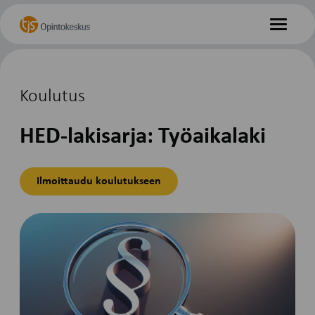
Hyppää
Etusivu
sisältöön
Valikko
Koulutus
HED-lakisarja: Työaikalaki
Ilmoittaudu koulutukseen