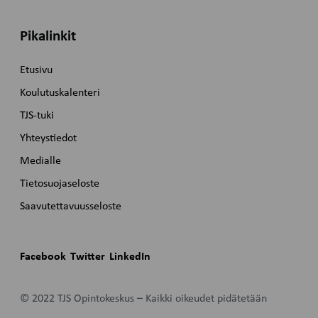
Pikalinkit
Etusivu
Koulutuskalenteri
TJS-tuki
Yhteystiedot
Medialle
Tietosuojaseloste
Saavutettavuusseloste
Facebook
Twitter
LinkedIn
© 2022 TJS Opintokeskus – Kaikki oikeudet pidätetään