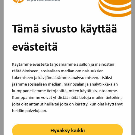
Tämä sivusto käyttää
evästeitä
Käytämme evästeitä tarjoamamme sisällön ja mainosten
räätälöimiseen, sosiaalisen median ominaisuuksien
tukemiseen ja kävijämäärämme analysoimiseen. Lisäksi
Uutinen
30.4.2026
jaamme sosiaalisen median, mainosalan ja analytiikka-alan
Akavan ja STTK:n järjestöt sekä TJS
kumppaneillemme tietoja siitä, miten käytät sivustoamme.
kouluttajina vuonna 2025
Kumppanimme voivat yhdistää näitä tietoja muihin tietoihin,
joita olet antanut heille tai joita on kerätty, kun olet käyttänyt
Olemme koonneet tilastotietoa TJS-tukea saaneiden
heidän palvelujaan.
Akavan ja STTK:n jäsenjärjestöjen sekä…
Hyväksy kaikki