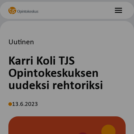
Hyppää
Etusivu
sisältöön
Valikko
Uutinen
Karri Koli TJS
Opintokeskuksen
uudeksi rehtoriksi
13.6.2023