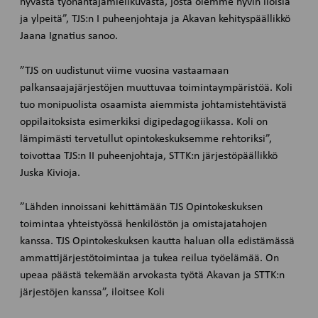
hyvästä työnantajamielikuvasta, josta olemme hyvin iloisia
ja ylpeitä”, TJS:n I puheenjohtaja ja Akavan kehityspäällikkö
Jaana Ignatius sanoo.
”TJS on uudistunut viime vuosina vastaamaan
palkansaajajärjestöjen muuttuvaa toimintaympäristöä. Koli
tuo monipuolista osaamista aiemmista johtamistehtävistä
oppilaitoksista esimerkiksi digipedagogiikassa. Koli on
lämpimästi tervetullut opintokeskuksemme rehtoriksi”,
toivottaa TJS:n II puheenjohtaja, STTK:n järjestöpäällikkö
Juska Kivioja.
”Lähden innoissani kehittämään TJS Opintokeskuksen
toimintaa yhteistyössä henkilöstön ja omistajatahojen
kanssa. TJS Opintokeskuksen kautta haluan olla edistämässä
ammattijärjestötoimintaa ja tukea reilua työelämää. On
upeaa päästä tekemään arvokasta työtä Akavan ja STTK:n
järjestöjen kanssa”, iloitsee Koli