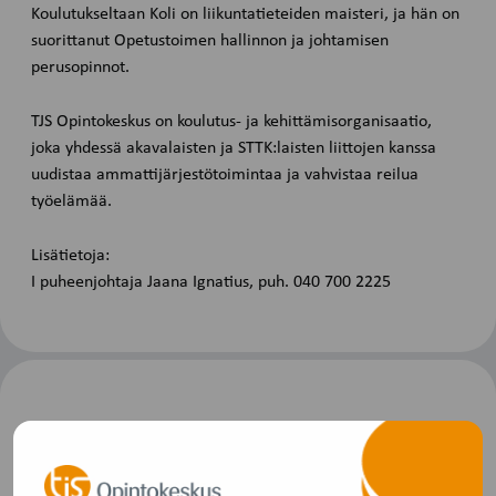
Koulutukseltaan Koli on liikuntatieteiden maisteri, ja hän on
suorittanut Opetustoimen hallinnon ja johtamisen
perusopinnot.
TJS Opintokeskus on koulutus- ja kehittämisorganisaatio,
joka yhdessä akavalaisten ja STTK:laisten liittojen kanssa
uudistaa ammattijärjestötoimintaa ja vahvistaa reilua
työelämää.
Lisätietoja:
I puheenjohtaja Jaana Ignatius, puh. 040 700 2225
Lisää uutisia