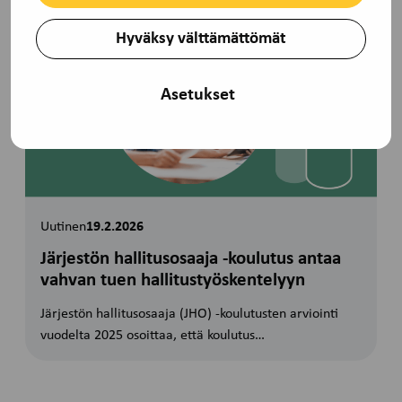
Hyväksy välttämättömät
Asetukset
Uutinen
19.2.2026
Järjestön hallitusosaaja -koulutus antaa
vahvan tuen hallitustyöskentelyyn
Järjestön hallitusosaaja (JHO) ‑koulutusten arviointi
vuodelta 2025 osoittaa, että koulutus…